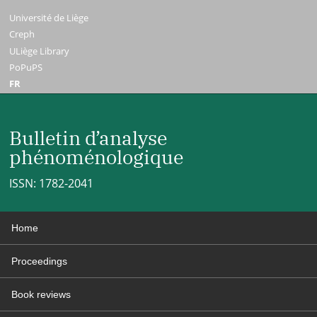
Université de Liège
Creph
ULiège Library
PoPuPS
FR
Bulletin d’analyse
phénoménologique
ISSN: 1782-2041
Home
Proceedings
Book reviews