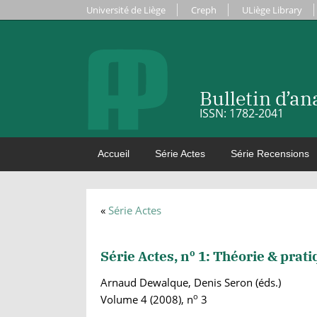
Université de Liège
Creph
ULiège Library
Bulletin d’a
ISSN: 1782-2041
Accueil
Série Actes
Série Recensions
«
Série Actes
o
Série Actes, n
1: Théorie & prati
Arnaud Dewalque, Denis Seron (éds.)
o
Volume 4 (2008), n
3