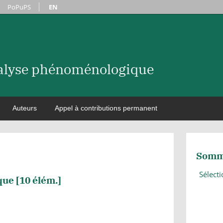
PoPuPS
EN
nalyse phénoménologique
Auteurs
Appel à contributions permanent
Somm
Sélect
que [
10
élém.]