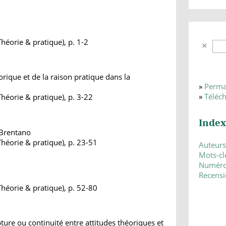
héorie & pratique), p. 1-2
orique et de la raison pratique dans la
»
Perma
»
Téléc
héorie & pratique), p. 3-22
Index
 Brentano
héorie & pratique), p. 23-51
Auteurs
Mots-cl
Numér
Recensi
héorie & pratique), p. 52-80
ure ou continuité entre attitudes théoriques et