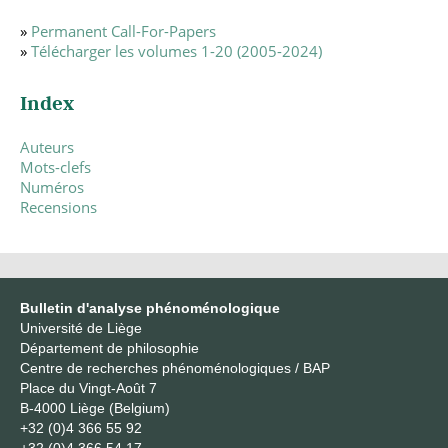
»
Permanent Call-For-Papers
»
Télécharger les volumes 1-20 (2005-2024)
Index
Auteurs
Mots-clefs
Numéros
Recensions
Bulletin d'analyse phénoménologique
Université de Liège
Département de philosophie
Centre de recherches phénoménologiques / BAP
Place du Vingt-Août 7
B-4000 Liège (Belgium)
+32 (0)4 366 55 92