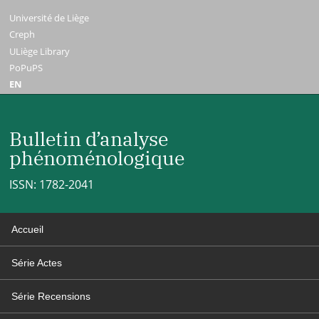
Université de Liège
Creph
ULiège Library
PoPuPS
EN
Bulletin d’analyse
phénoménologique
ISSN: 1782-2041
Accueil
Série Actes
Série Recensions