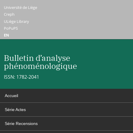
Université de Liège
Creph
ULiège Library
PoPuPS
EN
Bulletin d’analyse
phénoménologique
ISSN: 1782-2041
Accueil
Série Actes
Série Recensions