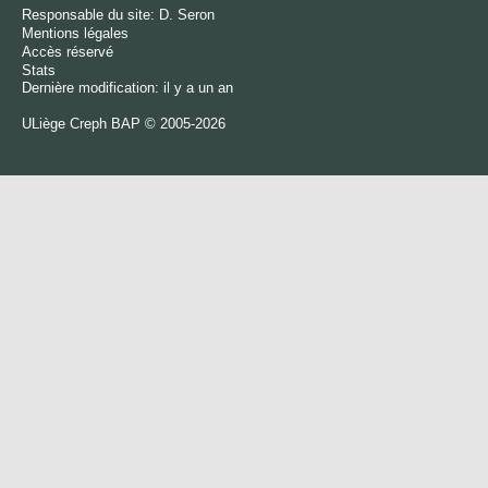
Responsable du site:
D. Seron
Mentions légales
Accès réservé
Stats
Dernière modification: il y a un an
ULiège
Creph
BAP © 2005-2026