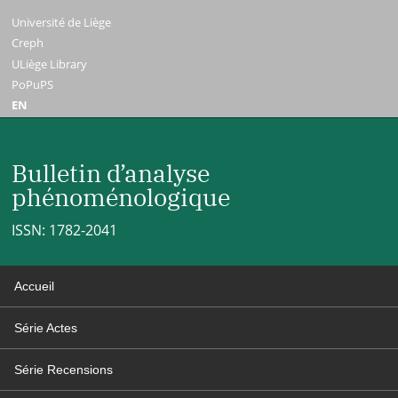
Université de Liège
Creph
ULiège Library
PoPuPS
EN
Bulletin d’analyse
phénoménologique
ISSN: 1782-2041
Accueil
Série Actes
Série Recensions