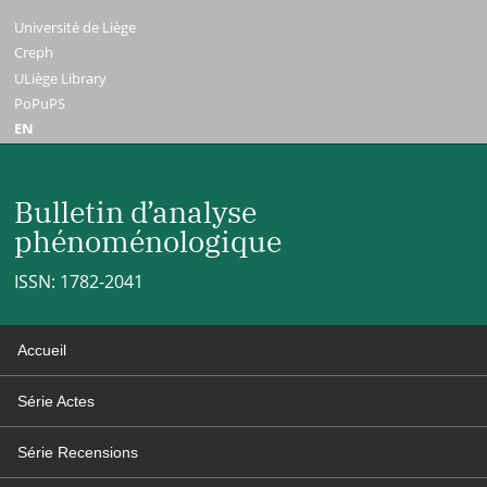
Université de Liège
Creph
ULiège Library
PoPuPS
EN
Bulletin d’analyse
phénoménologique
ISSN: 1782-2041
Accueil
Série Actes
Série Recensions