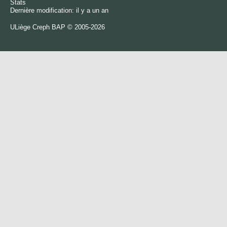
Stats
Dernière modification: il y a un an
ULiège
Creph
BAP © 2005-2026