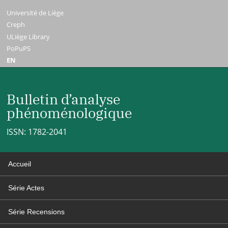
Université de Liège
Creph
ULiège Library
PoPuPS
EN
Bulletin d’analyse
phénoménologique
ISSN: 1782-2041
Accueil
Série Actes
Série Recensions