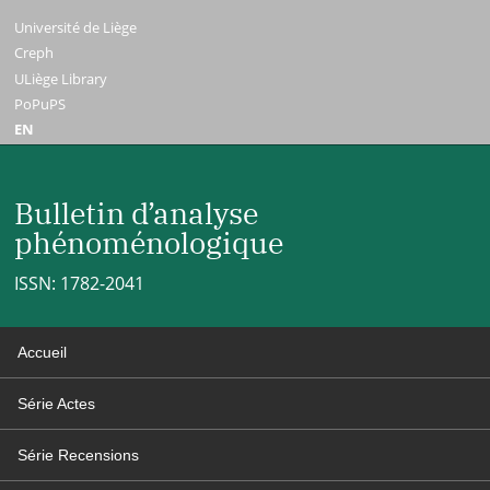
Université de Liège
Creph
ULiège Library
PoPuPS
EN
Bulletin d’analyse
phénoménologique
ISSN: 1782-2041
Accueil
Série Actes
Série Recensions