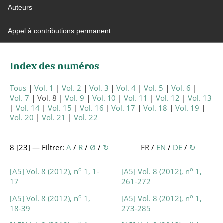
Auteurs
Appel à contributions permanent
Index des numéros
Tous
Vol. 1
Vol. 2
Vol. 3
Vol. 4
Vol. 5
Vol. 6
Vol. 7
Vol. 8
Vol. 9
Vol. 10
Vol. 11
Vol. 12
Vol. 13
Vol. 14
Vol. 15
Vol. 16
Vol. 17
Vol. 18
Vol. 19
Vol. 20
Vol. 21
Vol. 22
8 [
23
] — Filtrer:
A
/
R
/
Ø
/
↻
FR
/
EN
/
DE
/
↻
o
o
[A5] Vol. 8 (2012), n
1, 1-
[A5] Vol. 8 (2012), n
1,
17
261-272
o
o
[A5] Vol. 8 (2012), n
1,
[A5] Vol. 8 (2012), n
1,
18-39
273-285
o
o