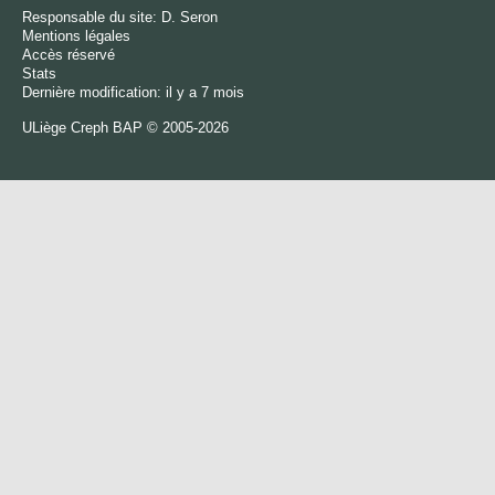
Responsable du site:
D. Seron
Mentions légales
Accès réservé
Stats
Dernière modification: il y a 7 mois
ULiège
Creph
BAP © 2005-2026