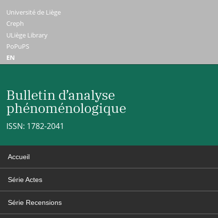
Université de Liège
Creph
ULiège Library
PoPuPS
EN
Bulletin d’analyse
phénoménologique
ISSN: 1782-2041
Accueil
Série Actes
Série Recensions