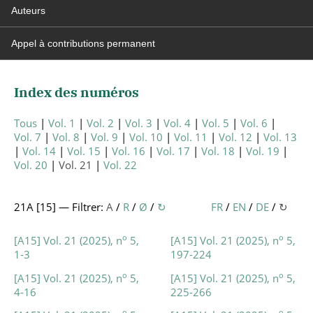
Auteurs
Appel à contributions permanent
Index des numéros
Tous
Vol. 1
Vol. 2
Vol. 3
Vol. 4
Vol. 5
Vol. 6
Vol. 7
Vol. 8
Vol. 9
Vol. 10
Vol. 11
Vol. 12
Vol. 13
Vol. 14
Vol. 15
Vol. 16
Vol. 17
Vol. 18
Vol. 19
Vol. 20
Vol. 21
Vol. 22
21A [
15
] — Filtrer:
A
/
R
/
Ø
/
↻
FR
/
EN
/
DE
/
↻
o
o
[A15] Vol. 21 (2025), n
5,
[A15] Vol. 21 (2025), n
5,
1-3
197-224
o
o
[A15] Vol. 21 (2025), n
5,
[A15] Vol. 21 (2025), n
5,
4-16
225-266
o
o