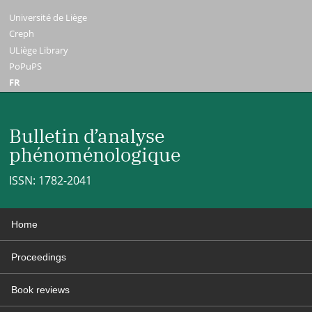
Université de Liège
Creph
ULiège Library
PoPuPS
FR
Bulletin d’analyse
phénoménologique
ISSN: 1782-2041
Home
Proceedings
Book reviews