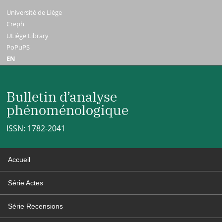
Université de Liège
Creph
ULiège Library
PoPuPS
EN
Bulletin d’analyse
phénoménologique
ISSN: 1782-2041
Accueil
Série Actes
Série Recensions