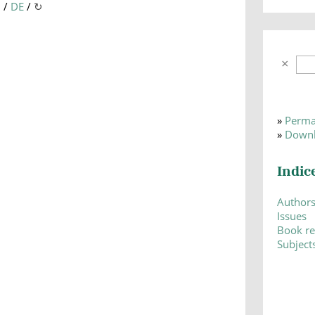
N
/
DE
/
↻
»
Perma
»
Downl
Indic
Author
Issues
Book r
Subject