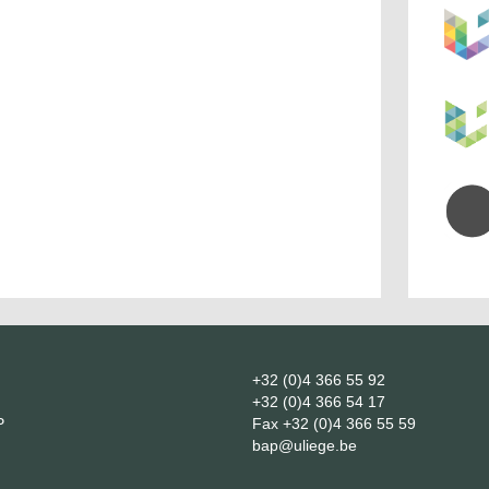
+32 (0)4 366 55 92
+32 (0)4 366 54 17
P
Fax
+32 (0)4 366 55 59
bap@uliege.be