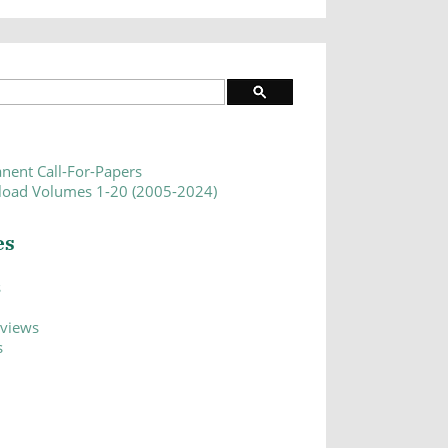
nent Call-For-Papers
oad Volumes 1-20 (2005-2024)
es
s
eviews
s