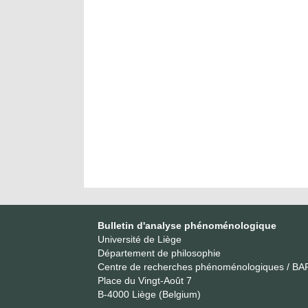
Bulletin d'analyse phénoménologique
Université de Liège
Département de philosophie
Centre de recherches phénoménologiques / BA
Place du Vingt-Août 7
B-4000 Liège (Belgium)