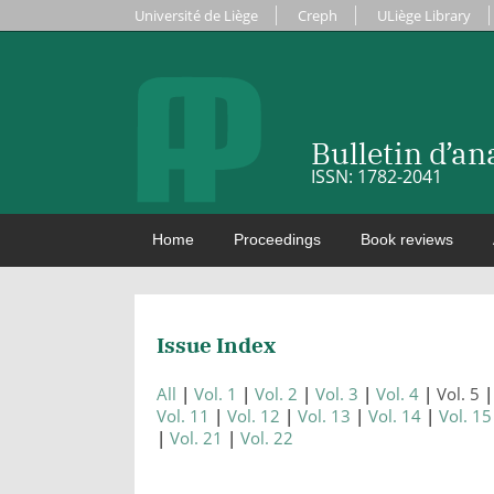
Université de Liège
Creph
ULiège Library
Bulletin d’a
ISSN: 1782-2041
Home
Proceedings
Book reviews
Issue Index
All
Vol. 1
Vol. 2
Vol. 3
Vol. 4
Vol. 5
Vol. 11
Vol. 12
Vol. 13
Vol. 14
Vol. 15
Vol. 21
Vol. 22