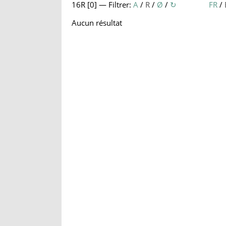
16R [
0
] — Filtrer:
A
/
R
/
Ø
/
↻
FR
/
Aucun résultat