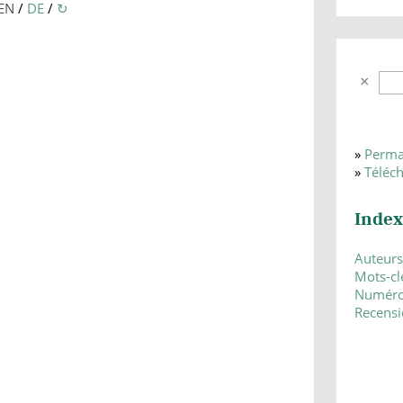
EN
/
DE
/
↻
»
Perma
»
Téléc
Index
Auteurs
Mots-cl
Numér
Recensi