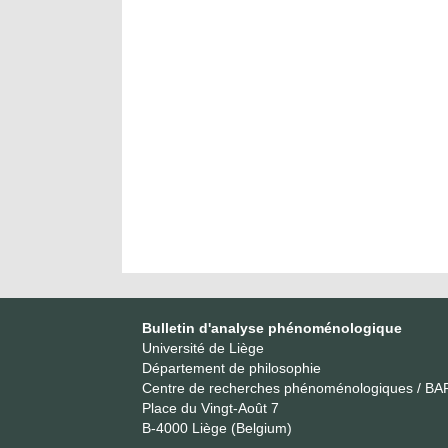
Bulletin d'analyse phénoménologique
Université de Liège
Département de philosophie
Centre de recherches phénoménologiques / BA
Place du Vingt-Août 7
B-4000 Liège (Belgium)