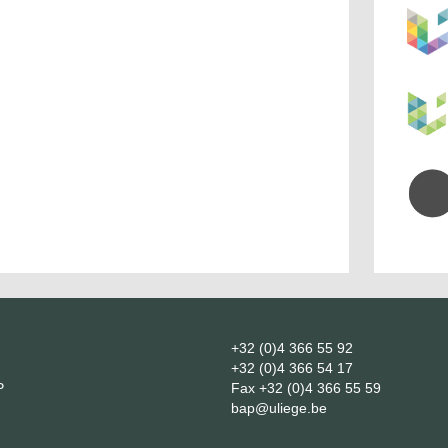
+32 (0)4 366 55 92
+32 (0)4 366 54 17
P
Fax
+32 (0)4 366 55 59
bap@uliege.be