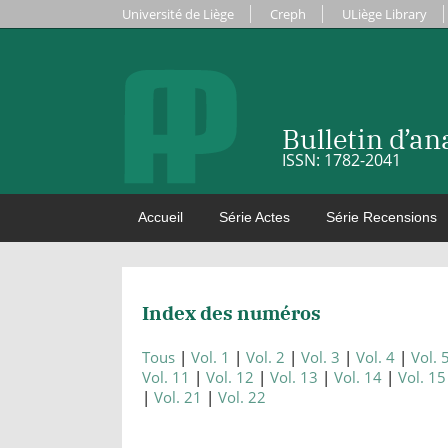
Université de Liège
Creph
ULiège Library
Bulletin d’a
ISSN: 1782-2041
Accueil
Série Actes
Série Recensions
Index des numéros
Tous
Vol. 1
Vol. 2
Vol. 3
Vol. 4
Vol. 
Vol. 11
Vol. 12
Vol. 13
Vol. 14
Vol. 15
Vol. 21
Vol. 22