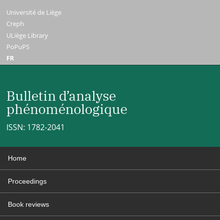
Université de Liège
Creph
ULiège Library
PoPuPS
FR
Bulletin d’analyse
phénoménologique
ISSN: 1782-2041
Home
Proceedings
Book reviews