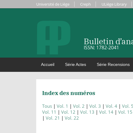
Université de Liège
Creph
ULiège Library
Bulletin d’a
ISSN: 1782-2041
Accueil
Série Actes
Série Recensions
Index des numéros
Tous
Vol. 1
Vol. 2
Vol. 3
Vol. 4
Vol. 
Vol. 11
Vol. 12
Vol. 13
Vol. 14
Vol. 15
Vol. 21
Vol. 22