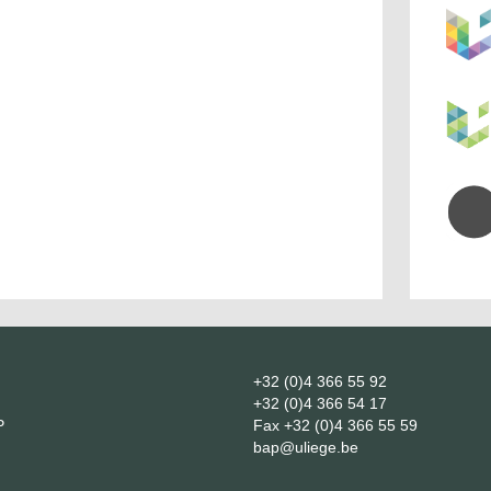
+32 (0)4 366 55 92
+32 (0)4 366 54 17
P
Fax
+32 (0)4 366 55 59
bap@uliege.be