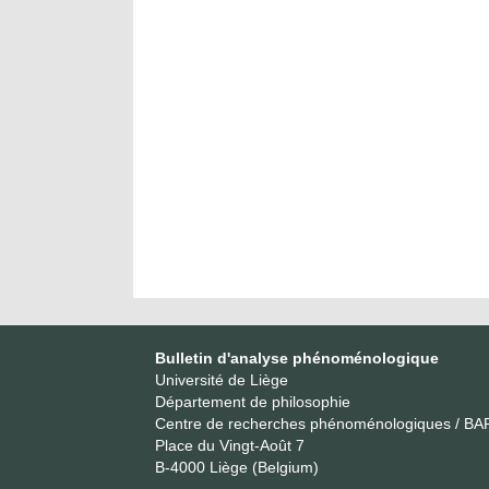
Bulletin d'analyse phénoménologique
Université de Liège
Département de philosophie
Centre de recherches phénoménologiques / BA
Place du Vingt-Août 7
B-4000 Liège (Belgium)