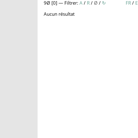
9Ø [
0
] — Filtrer:
A
/
R
/
Ø
/
↻
FR
/
Aucun résultat