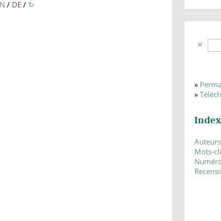
EN
/
DE
/
↻
»
Perma
»
Téléc
Index
Auteurs
Mots-cl
Numér
Recensi