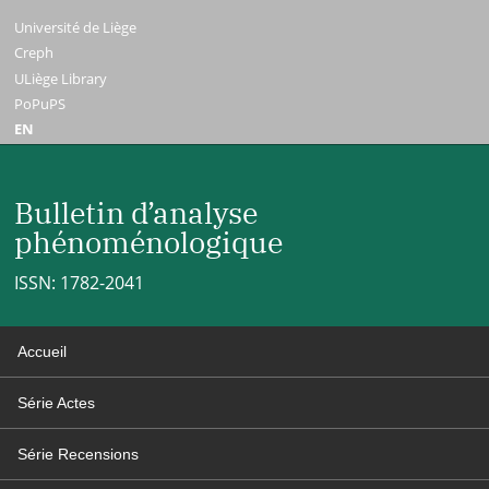
Université de Liège
Creph
ULiège Library
PoPuPS
EN
Bulletin d’analyse
phénoménologique
ISSN: 1782-2041
Accueil
Série Actes
Série Recensions