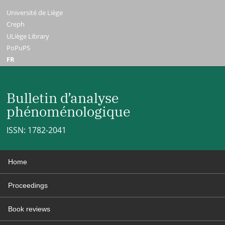
Université de Liège
Creph
ULiège Library
PoPuPS
FR
Bulletin d’analyse
phénoménologique
ISSN: 1782-2041
Home
Proceedings
Book reviews