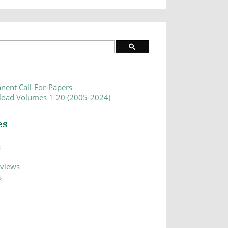
nent Call-For-Papers
oad Volumes 1-20 (2005-2024)
es
s
eviews
s