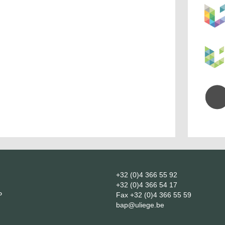
+32 (0)4 366 55 92
+32 (0)4 366 54 17
P
Fax
+32 (0)4 366 55 59
bap@uliege.be