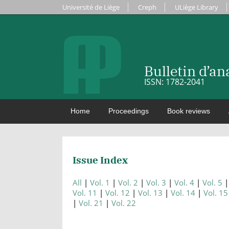
Université de Liège
Creph
ULiège Library
Bulletin d’a
ISSN: 1782-2041
Home
Proceedings
Book reviews
Issue Index
All
Vol. 1
Vol. 2
Vol. 3
Vol. 4
Vol. 5
Vol. 11
Vol. 12
Vol. 13
Vol. 14
Vol. 15
Vol. 21
Vol. 22