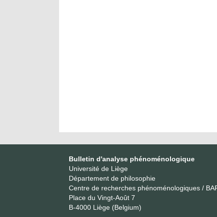
Bulletin d'analyse phénoménologique
Université de Liège
Département de philosophie
Centre de recherches phénoménologiques / BA
Place du Vingt-Août 7
B-4000 Liège (Belgium)