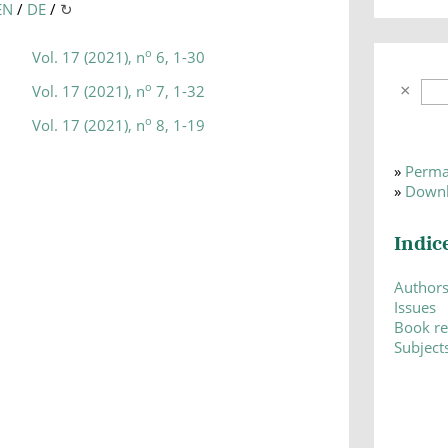
EN
/
DE
/
↻
o
Vol. 17 (2021), n
6, 1-30
o
Vol. 17 (2021), n
7, 1-32
o
Vol. 17 (2021), n
8, 1-19
»
Perma
»
Downl
Indic
Author
Issues
Book r
Subject