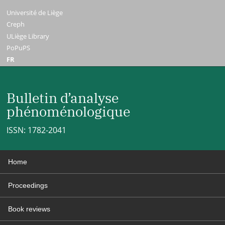
Université de Liège
Creph
ULiège Library
PoPuPS
FR
Bulletin d’analyse
phénoménologique
ISSN: 1782-2041
Home
Proceedings
Book reviews