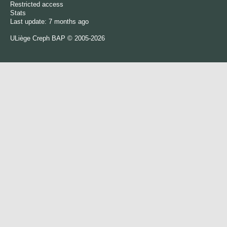
Restricted access
Stats
Last update: 7 months ago
ULiège
Creph
BAP © 2005-2026