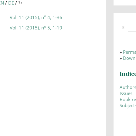
EN
/
DE
/
↻
o
Vol. 11 (2015), n
4, 1-36
o
Vol. 11 (2015), n
5, 1-19
»
Perma
»
Downl
Indic
Author
Issues
Book r
Subject