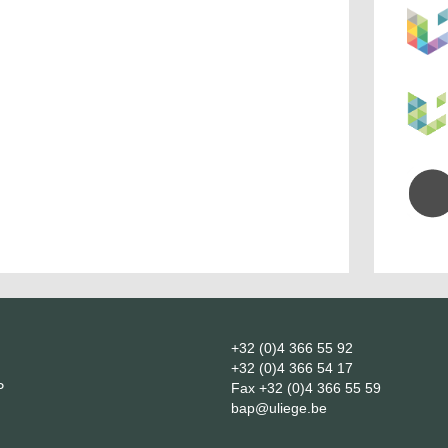
+32 (0)4 366 55 92
+32 (0)4 366 54 17
P
Fax
+32 (0)4 366 55 59
bap@uliege.be