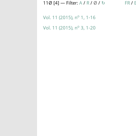
11Ø [
4
] — Filter:
A
/
R
/
Ø
/
↻
FR
/
o
Vol. 11 (2015), n
1, 1-16
o
Vol. 11 (2015), n
3, 1-20