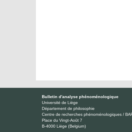
Bulletin d'analyse phénoménologique
Université de Liège
Département de philosophie
Centre de recherches phénoménologiques / BA
Place du Vingt-Août 7
B-4000 Liège (Belgium)