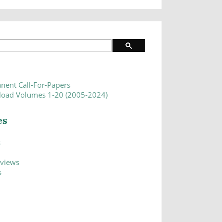
nent Call-For-Papers
oad Volumes 1-20 (2005-2024)
es
s
eviews
s