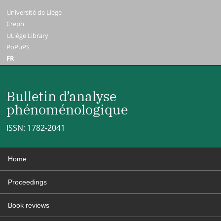
Université de Liège
Creph
ULiège Library
PoPuPS
FR
Bulletin d’analyse
phénoménologique
ISSN: 1782-2041
Home
Proceedings
Book reviews