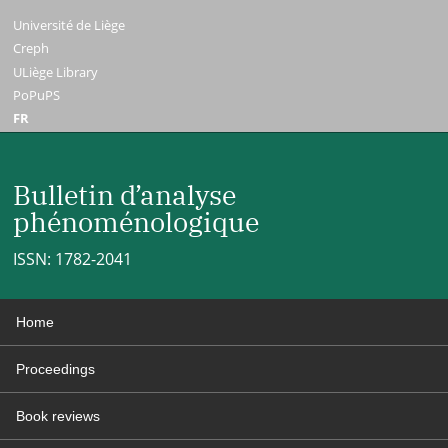
Université de Liège
Creph
ULiège Library
PoPuPS
FR
Bulletin d’analyse
phénoménologique
ISSN: 1782-2041
Home
Proceedings
Book reviews