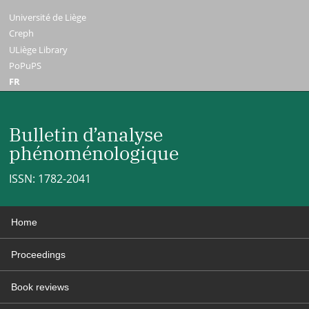
Université de Liège
Creph
ULiège Library
PoPuPS
FR
Bulletin d’analyse
phénoménologique
ISSN: 1782-2041
Home
Proceedings
Book reviews