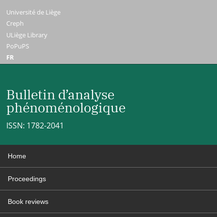
Université de Liège
Creph
ULiège Library
PoPuPS
FR
Bulletin d’analyse
phénoménologique
ISSN: 1782-2041
Home
Proceedings
Book reviews