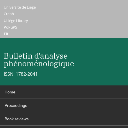
Université de Liège
Creph
ULiège Library
PoPuPS
FR
Bulletin d’analyse
phénoménologique
ISSN: 1782-2041
Home
Proceedings
Book reviews