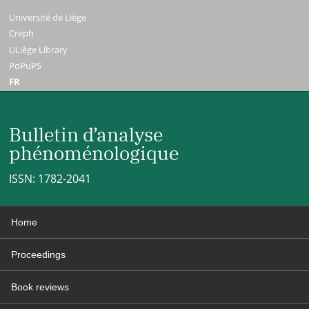
Université de Liège
Creph
ULiège Library
PoPuPS
FR
Bulletin d’analyse
phénoménologique
ISSN: 1782-2041
Home
Proceedings
Book reviews