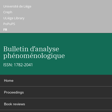
Université de Liège
Creph
ULiège Library
PoPuPS
FR
Bulletin d’analyse
phénoménologique
ISSN: 1782-2041
Home
Proceedings
Book reviews