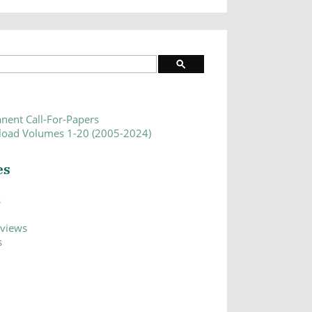
nent Call-For-Papers
oad Volumes 1-20 (2005-2024)
es
s
eviews
s