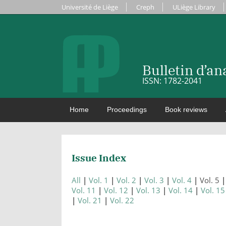
Université de Liège
Creph
ULiège Library
Bulletin d’a
ISSN: 1782-2041
Home
Proceedings
Book reviews
Issue Index
All
Vol. 1
Vol. 2
Vol. 3
Vol. 4
Vol. 5
Vol. 11
Vol. 12
Vol. 13
Vol. 14
Vol. 15
Vol. 21
Vol. 22