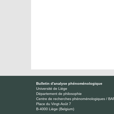
Bulletin d'analyse phénoménologique
Université de Liège
Département de philosophie
Centre de recherches phénoménologiques / BA
Place du Vingt-Août 7
B-4000 Liège (Belgium)