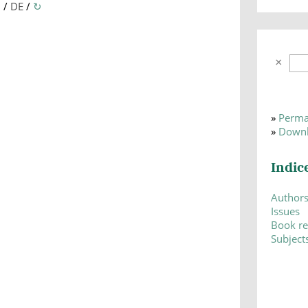
N
/
DE
/
↻
»
Perma
»
Downl
Indic
Author
Issues
Book r
Subject