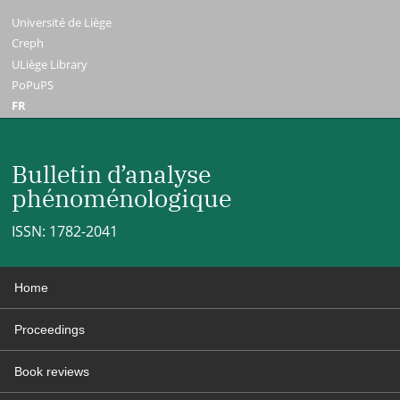
Université de Liège
Creph
ULiège Library
PoPuPS
FR
Bulletin d’analyse
phénoménologique
ISSN: 1782-2041
Home
Proceedings
Book reviews