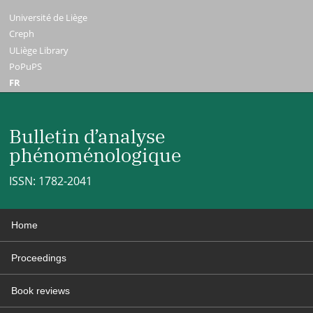
Université de Liège
Creph
ULiège Library
PoPuPS
FR
Bulletin d’analyse
phénoménologique
ISSN: 1782-2041
Home
Proceedings
Book reviews