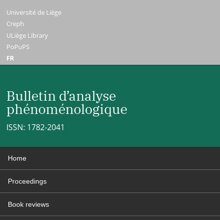
Université de Liège
Creph
ULiège Library
PoPuPS
FR
Bulletin d’analyse
phénoménologique
ISSN: 1782-2041
Home
Proceedings
Book reviews