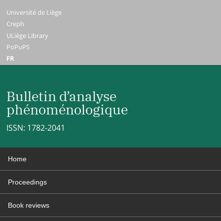
Université de Liège
Creph
ULiège Library
PoPuPS
FR
Bulletin d’analyse
phénoménologique
ISSN: 1782-2041
Home
Proceedings
Book reviews