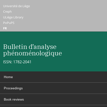
Université de Liège
Creph
ULiège Library
PoPuPS
FR
Bulletin d’analyse
phénoménologique
ISSN: 1782-2041
Home
Proceedings
Book reviews