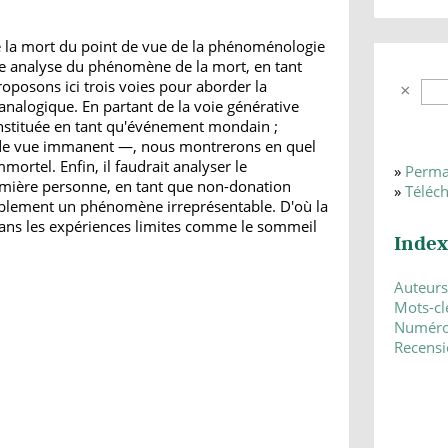
de la mort du point de vue de la phénoménologie
une analyse du phénomène de la mort, en tant
oposons ici trois voies pour aborder la
 analogique. En partant de la voie générative
nstituée en tant qu'événement mondain ;
t de vue immanent —, nous montrerons en quel
ortel. Enfin, il faudrait analyser le
»
Perma
mière personne, en tant que non-donation
»
Téléc
itablement un phénomène irreprésentable. D'où la
dans les expériences limites comme le sommeil
Index
Auteurs
Mots-cl
Numér
Recensi