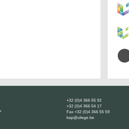
+32 (0)4 366 55 92
+32 (0)4 366 54 17
P
Fax
+32 (0)4 366 55 59
bap@uliege.be