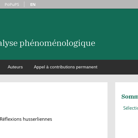
PoPuPS
EN
nalyse phénoménologique
Auteurs
Appel à contributions permanent
Somm
Sélect
Réflexions husserliennes