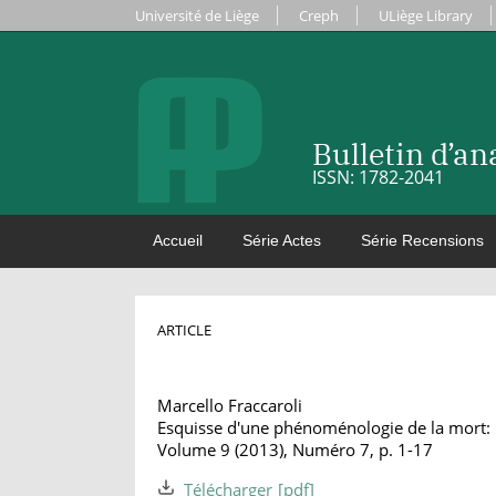
Université de Liège
Creph
ULiège Library
Bulletin d’a
ISSN: 1782-2041
Accueil
Série Actes
Série Recensions
ARTICLE
Marcello Fraccaroli
Esquisse d'une phénoménologie de la mort: 
Volume 9 (2013), Numéro 7, p. 1-17
Télécharger