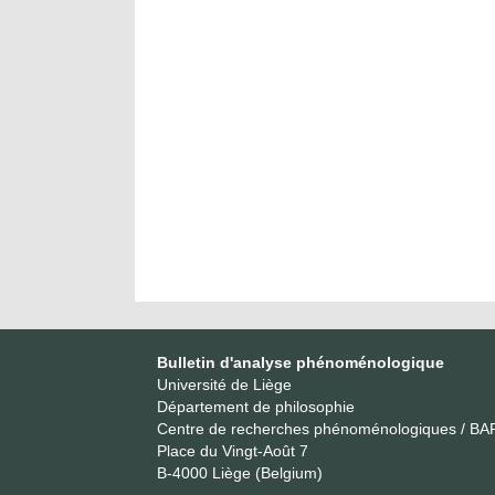
Bulletin d'analyse phénoménologique
Université de Liège
Département de philosophie
Centre de recherches phénoménologiques / BA
Place du Vingt-Août 7
B-4000 Liège (Belgium)