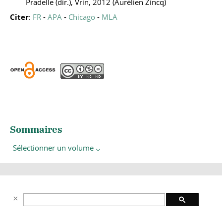
Pradelle (dir.), Vrin, 2012 (Aurélien Zincq)
Citer
:
FR
-
APA
-
Chicago
-
MLA
Sommaires
Sélectionner un volume