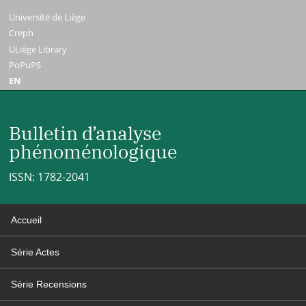
Université de Liège
Creph
ULiège Library
PoPuPS
EN
Bulletin d’analyse
phénoménologique
ISSN: 1782-2041
Accueil
Série Actes
Série Recensions