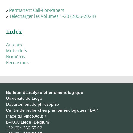
»
Permanent Call-For-Papers
»
Télécharger les volumes 1-20 (2005-2024)
Index
Auteurs
Mots-clefs
Numéros
Recensions
Bulletin d'analyse phénoménologique
Université de Liège
Département de philosophie
Centre de recherches phénoménologiques / BAP
Place du Vingt-Août 7
B-4000 Liège (Belgium)
+32 (0)4 366 55 92