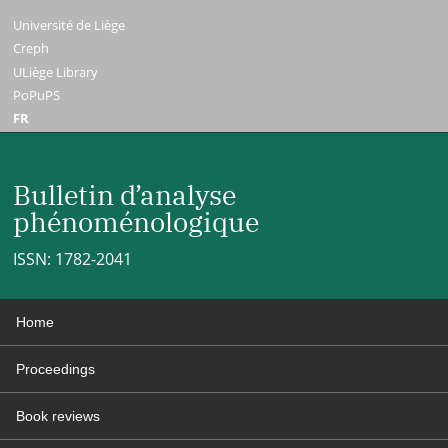
Université de Liège
Creph
ULiège Library
PoPuPS
FR
Bulletin d’analyse
phénoménologique
ISSN: 1782-2041
Home
Proceedings
Book reviews