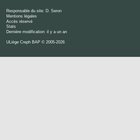
Responsable du site:
D. Seron
Mentions légales
Accès réservé
Stats
Dernière modification: il y a un an
ULiège
Creph
BAP © 2005-2026