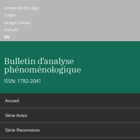
Université de Liège
Creph
ULiège Library
PoPuPS
EN
Bulletin d’analyse
phénoménologique
ISSN: 1782-2041
Accueil
Série Actes
Série Recensions