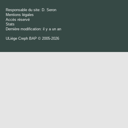
Responsable du site:
D. Seron
Mentions légales
Accès réservé
Stats
Dernière modification: il y a un an
ULiège
Creph
BAP © 2005-2026