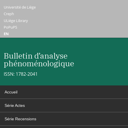
Université de Liège
Creph
ULiège Library
PoPuPS
EN
Bulletin d’analyse
phénoménologique
ISSN: 1782-2041
Accueil
Série Actes
Série Recensions