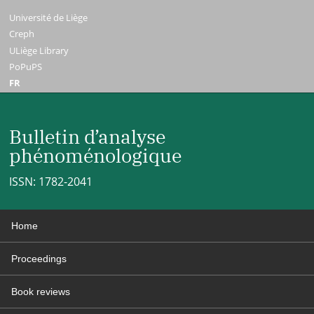
Université de Liège
Creph
ULiège Library
PoPuPS
FR
Bulletin d’analyse
phénoménologique
ISSN: 1782-2041
Home
Proceedings
Book reviews