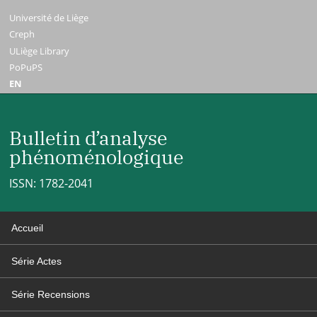
Université de Liège
Creph
ULiège Library
PoPuPS
EN
Bulletin d’analyse
phénoménologique
ISSN: 1782-2041
Accueil
Série Actes
Série Recensions