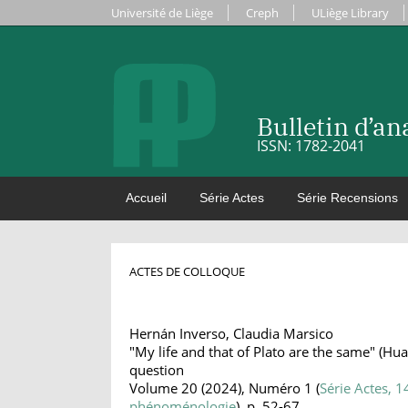
Université de Liège
Creph
ULiège Library
Bulletin d’a
ISSN: 1782-2041
Accueil
Série Actes
Série Recensions
ACTES DE COLLOQUE
Hernán Inverso, Claudia Marsico
"My life and that of Plato are the same" (Hua
question
Volume 20 (2024), Numéro 1 (
Série Actes, 
phénoménologie
), p. 52-67