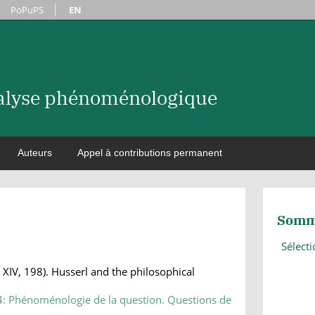
PoPuPS
EN
nalyse phénoménologique
Auteurs
Appel à contributions permanent
Somm
Sélect
 XIV, 198). Husserl and the philosophical
14: Phénoménologie de la question. Questions de