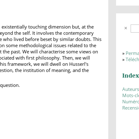
 existentially touching dimension but, at the
eyond the self. It involves the contemporary
e who lived before beset by similar doubts. This
s on some methodological issues related to the
 the past. We will characterise some views on
»
Perma
ciated with first philosophy. Then, we will
»
Téléc
his framework, we will dwell on Husserl's
estion, the institution of meaning, and the
Index
, question.
Auteurs
Mots-cl
Numér
Recensi