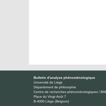
Bulletin d'analyse phénoménologique
Université de Liège
Département de philosophie
Centre de recherches phénoménologiques / BA
Place du Vingt-Août 7
B-4000 Liège (Belgium)