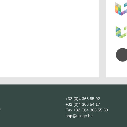
+32 (0)4 366 55 92
+32 (0)4 366 54 17
P
Fax
+32 (0)4 366 55 59
bap@uliege.be