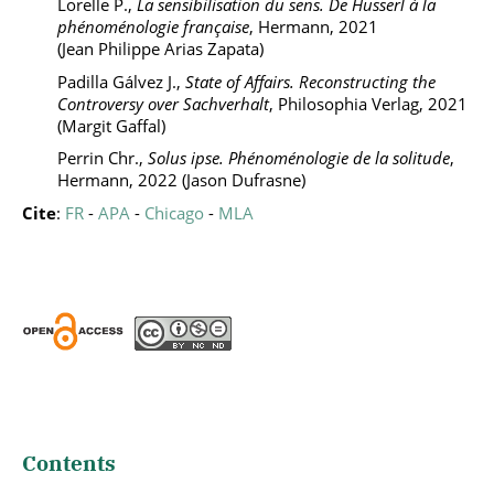
Lorelle P.,
La sensibilisation du sens. De Husserl à la
phénoménologie française
, Hermann, 2021
(Jean Philippe Arias Zapata)
Padilla Gálvez J.,
State of Affairs. Reconstructing the
Controversy over Sachverhalt
, Philosophia Verlag, 2021
(Margit Gaffal)
Perrin Chr.,
Solus ipse. Phénoménologie de la solitude
,
Hermann, 2022 (Jason Dufrasne)
Cite
:
FR
-
APA
-
Chicago
-
MLA
Contents