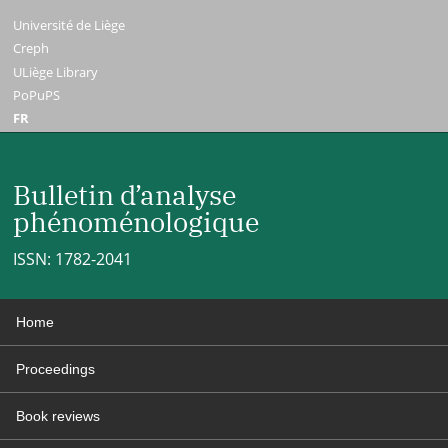
Université de Liège
Creph
ULiège Library
PoPuPS
FR
Bulletin d’analyse
phénoménologique
ISSN: 1782-2041
Home
Proceedings
Book reviews