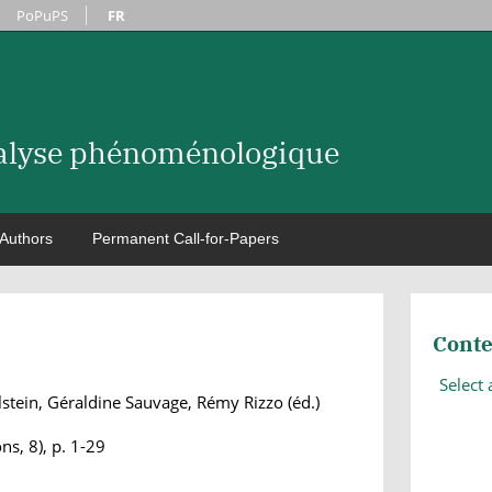
PoPuPS
FR
nalyse phénoménologique
Authors
Permanent Call-for-Papers
Conte
Select
stein, Géraldine Sauvage, Rémy Rizzo (éd.)
s, 8), p. 1-29