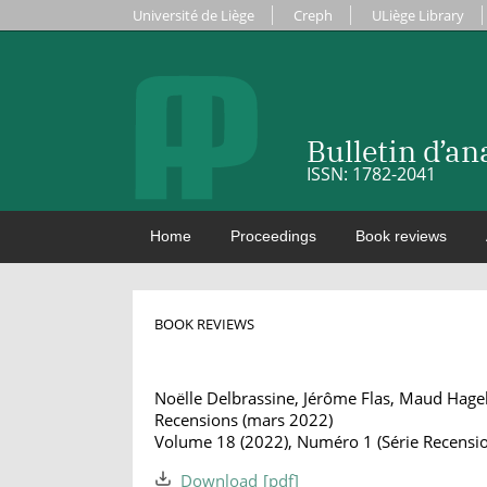
Université de Liège
Creph
ULiège Library
Bulletin d’a
ISSN: 1782-2041
Home
Proceedings
Book reviews
BOOK REVIEWS
Noëlle Delbrassine, Jérôme Flas, Maud Hagel
Recensions (mars 2022)
Volume 18 (2022), Numéro 1 (Série Recension
Download