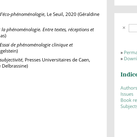
 d'éco-phénoménologie
, Le Seuil, 2020 (Géraldine
t la phénoménologie. Entre textes, réceptions et
as)
 Essai de phénoménologie clinique et
gelstein)
»
Perma
»
Downl
 subjectivité
, Presses Universitaires de Caen,
e Delbrassine)
Indic
Author
Issues
Book r
Subject