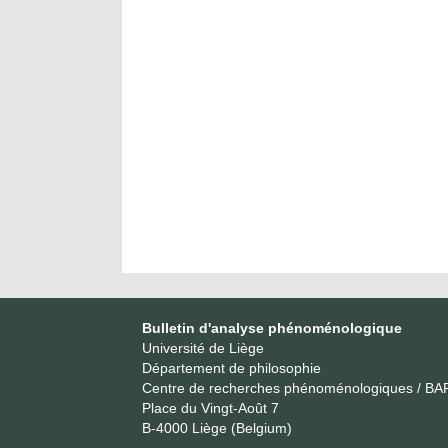
Bulletin d'analyse phénoménologique
Université de Liège
Département de philosophie
Centre de recherches phénoménologiques / BA
Place du Vingt-Août 7
B-4000 Liège (Belgium)