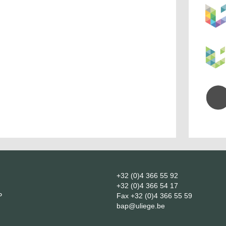
+32 (0)4 366 55 92
+32 (0)4 366 54 17
P
Fax
+32 (0)4 366 55 59
bap@uliege.be