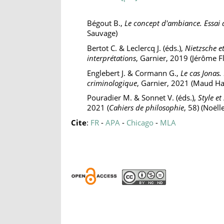
Bégout B.,
Le concept d'ambiance. Essai
Sauvage)
Bertot C. & Leclercq J. (éds.),
Nietzsche e
interprétations
, Garnier, 2019 (Jérôme Fl
Englebert J. & Cormann G.,
Le cas Jonas.
criminologique
, Garnier, 2021 (Maud Ha
Pouradier M. & Sonnet V. (éds.),
Style et
2021 (
Cahiers de philosophie
, 58) (Noëll
Cite
:
FR
-
APA
-
Chicago
-
MLA