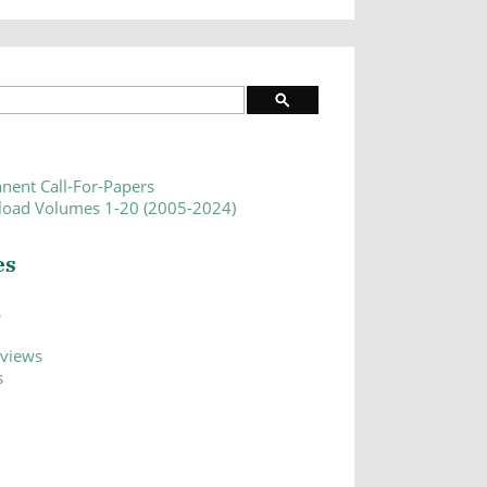
nent Call-For-Papers
oad Volumes 1-20 (2005-2024)
es
s
eviews
s