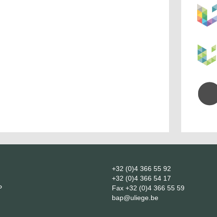
+32 (0)4 366 55 92
+32 (0)4 366 54 17
P
Fax
+32 (0)4 366 55 59
bap@uliege.be