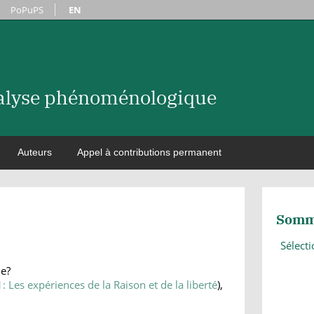
PoPuPS
EN
nalyse phénoménologique
Auteurs
Appel à contributions permanent
Somm
Sélect
le?
1: Les expériences de la Raison et de la liberté
),