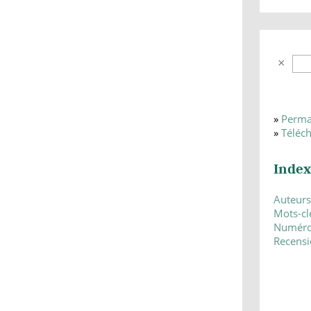
»
Perma
»
Téléc
Index
Auteurs
Mots-cl
Numér
Recensi