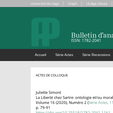
Université de Liège
Creph
ULiège Library
Bulletin d’a
ISSN: 1782-2041
Accueil
Série Actes
Série Recensions
ACTES DE COLLOQUE
Juliette Simont
La Liberté chez Sartre: ontologie et/ou mora
Volume 16 (2020), Numéro 2 (
Série Actes, 1
p. 79-91
https://doi.org/10.25518/1782-2041.1161