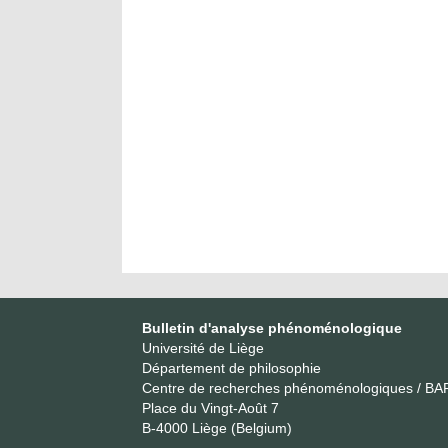
Bulletin d'analyse phénoménologique
Université de Liège
Département de philosophie
Centre de recherches phénoménologiques / BA
Place du Vingt-Août 7
B-4000 Liège (Belgium)