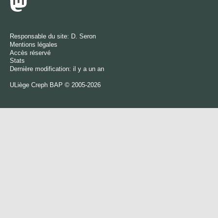
Responsable du site:
D. Seron
Mentions légales
Accès réservé
Stats
Dernière modification: il y a un an
ULiège
Creph
BAP © 2005-2026