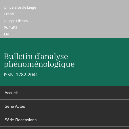
Université de Liège
Creph
ULiège Library
PoPuPS
EN
Bulletin d’analyse
phénoménologique
ISSN: 1782-2041
Accueil
Série Actes
Série Recensions