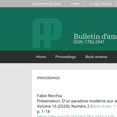
Université de Liège
Creph
ULiège Library
Bulletin d’a
ISSN: 1782-2041
Home
Proceedings
Book reviews
PROCEEDINGS
Fabio Recchia
Présentation: D'un paradoxe moderne aux 
Volume 16 (2020), Numéro 2 (
Série Actes, 1
p. 1-18
https://doi.org/10.25518/1782-2041.1148