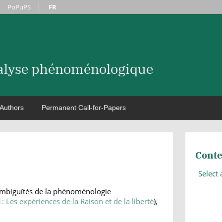
PoPuPS
FR
nalyse phénoménologique
Authors
Permanent Call-for-Papers
Conte
Select
ambiguïtés de la phénoménologie
1: Les expériences de la Raison et de la liberté
),