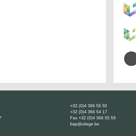
+32 (0)4 366 55 92
+32 (0)4 366 54 17
P
Fax
+32 (0)4 366 55 59
bap@uliege.be