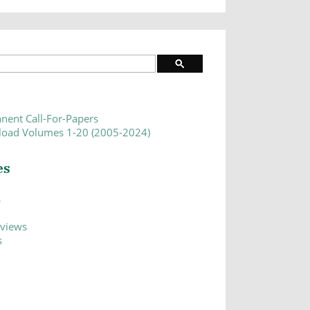
nent Call-For-Papers
oad Volumes 1-20 (2005-2024)
es
s
eviews
s