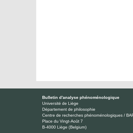
Bulletin d'analyse phénoménologique
Université de Liège
Département de philosophie
Centre de recherches phénoménologiques / BA
Place du Vingt-Août 7
B-4000 Liège (Belgium)