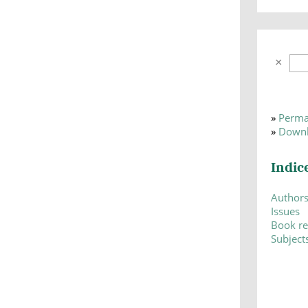
»
Perma
»
Downl
Indic
Author
Issues
Book r
Subject