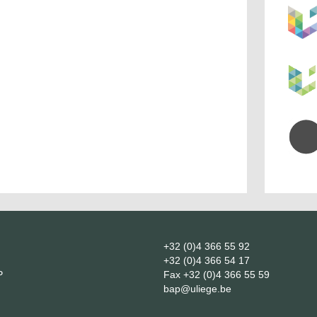
+32 (0)4 366 55 92
+32 (0)4 366 54 17
P
Fax
+32 (0)4 366 55 59
bap@uliege.be