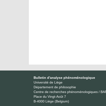
Bulletin d'analyse phénoménologique
Université de Liège
Département de philosophie
Centre de recherches phénoménologiques / BA
Place du Vingt-Août 7
B-4000 Liège (Belgium)