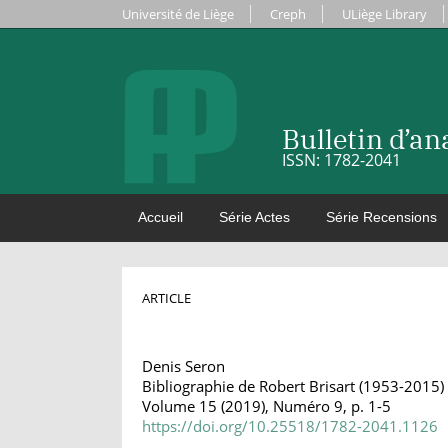
Université de Liège
Creph
ULiège Library
Bulletin d’a
ISSN: 1782-2041
Accueil
Série Actes
Série Recensions
ARTICLE
Denis Seron
Bibliographie de Robert Brisart (1953-2015)
Volume 15 (2019), Numéro 9, p. 1-5
https://doi.org/10.25518/1782-2041.1126