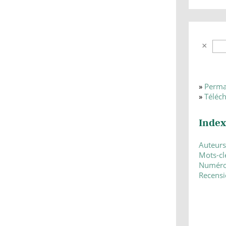
»
Perma
»
Téléc
Index
Auteurs
Mots-cl
Numér
Recensi