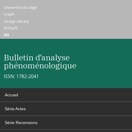
Université de Liège
Creph
ULiège Library
PoPuPS
EN
Bulletin d’analyse
phénoménologique
ISSN: 1782-2041
Accueil
Série Actes
Série Recensions