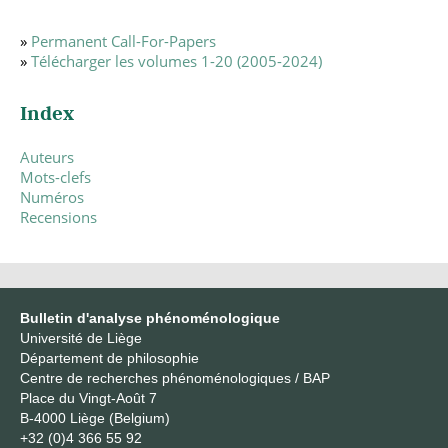
»
Permanent Call-For-Papers
»
Télécharger les volumes 1-20 (2005-2024)
Index
Auteurs
Mots-clefs
Numéros
Recensions
Bulletin d'analyse phénoménologique
Université de Liège
Département de philosophie
Centre de recherches phénoménologiques / BAP
Place du Vingt-Août 7
B-4000 Liège (Belgium)
+32 (0)4 366 55 92