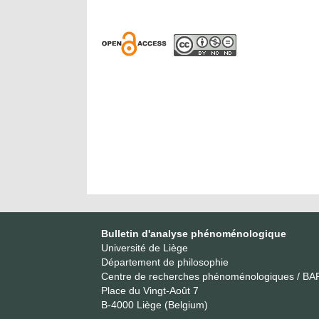
Bulletin d'analyse phénoménologique
Université de Liège
Département de philosophie
Centre de recherches phénoménologiques / BA
Place du Vingt-Août 7
B-4000 Liège (Belgium)