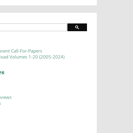
nent Call-For-Papers
oad Volumes 1-20 (2005-2024)
es
s
eviews
s