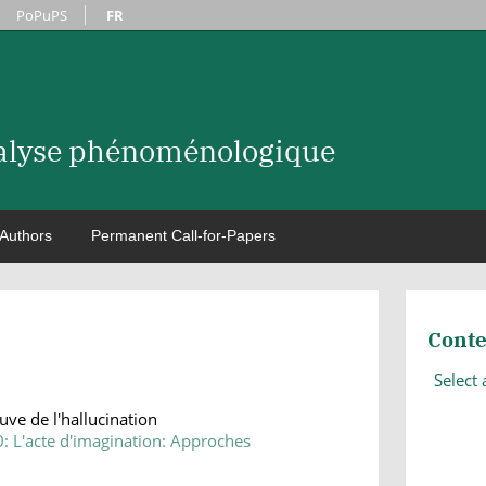
PoPuPS
FR
nalyse phénoménologique
Authors
Permanent Call-for-Papers
Conte
Select
ve de l'hallucination
0: L'acte d'imagination: Approches