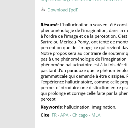
Download
Résumé
: L'hallucination a souvent été co
phénoménologie de l'imagination, dans la m
à l'ordre de l'image et de la perception. C'es
Sartre ou Merleau-Ponty, ont tenté de montrer
perception que de l'image, ce qui revient da
Notre propos sera au contraire de soutenir qu
pas à une phénoménologie de l'imagination m
phénomène hallucinatoire est à la fois décrit
pas tant d'un paradoxe que le phénoménolog
grammaticale qui demande à être dissipée. 
l'expérience hallucinatoire, comme celle pro
permet d'introduire une distinction entre ps
qui prolonge et corrige celle faite par la ph
percept.
Keywords
: hallucination, imagination.
Cite
:
FR
-
APA
-
Chicago
-
MLA