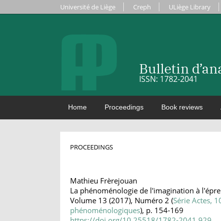
Université de Liège
Creph
ULiège Library
Bulletin d’a
ISSN: 1782-2041
Home
Proceedings
Book reviews
PROCEEDINGS
Mathieu Frèrejouan
La phénoménologie de l'imagination à l'épreu
Volume 13 (2017), Numéro 2 (
Série Actes, 1
phénoménologiques
), p. 154-169
https://doi.org/10.25518/1782-2041.929