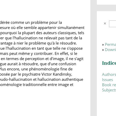
nsidérée comme un problème pour la
esure où elle semble appartenir simultanément
t pourquoi la plupart des auteurs classiques, tels
 que l'hallucination ne relevait pas tant de la
vantage à nier le problème qu'à le résoudre.
»
Perma
e l'hallucination en tant que telle ne s'oppose
»
Downl
ais peut même y contribuer. En effet, si le
 en termes de perception et d'image, il ne s'agit
Indic
ue aurait à résoudre, que d'une confusion
Plus encore, une phénoménologie fine de
posée par le psychiatre Victor Kandinsky,
Author
eudo-hallucination et hallucination authentique
Issues
énoménologie traditionnelle entre image et
Book r
Subject