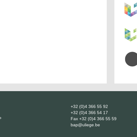
+32 (0)4 366 55 92
+32 (0)4 366 54 17
P
Fax
+32 (0)4 366 55 59
bap@uliege.be