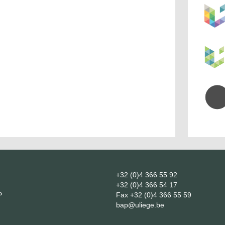
+32 (0)4 366 55 92
+32 (0)4 366 54 17
P
Fax
+32 (0)4 366 55 59
bap@uliege.be