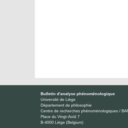
Bulletin d'analyse phénoménologique
Université de Liège
Département de philosophie
Centre de recherches phénoménologiques / BA
Place du Vingt-Août 7
B-4000 Liège (Belgium)