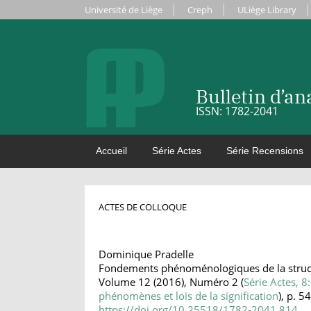
Université de Liège
Creph
ULiège Library
Bulletin d’a
ISSN: 1782-2041
Accueil
Série Actes
Série Recensions
ACTES DE COLLOQUE
Dominique Pradelle
Fondements phénoménologiques de la struct
Volume 12 (2016), Numéro 2 (
Série Actes, 
phénomènes et lois de la signification
), p. 5
https://doi.org/10.25518/1782-2041.814