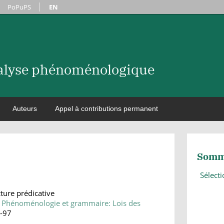
PoPuPS
EN
nalyse phénoménologique
Auteurs
Appel à contributions permanent
Somm
Sélect
ure prédicative
8: Phénoménologie et grammaire: Lois des
4-97