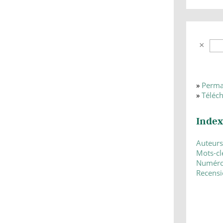
»
Perma
»
Téléc
Index
Auteurs
Mots-cl
Numér
Recensi